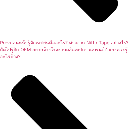
Prev
ก่อนหน้า
รู้จักเทปย่นคืออะไร? ต่างจาก Nitto Tape อย่างไร?
ถัดไป
รู้จัก OEM อยากจ้างโรงงานผลิตเทปกาวแบรนด์ตัวเองควรรู้
อะไรบ้าง?