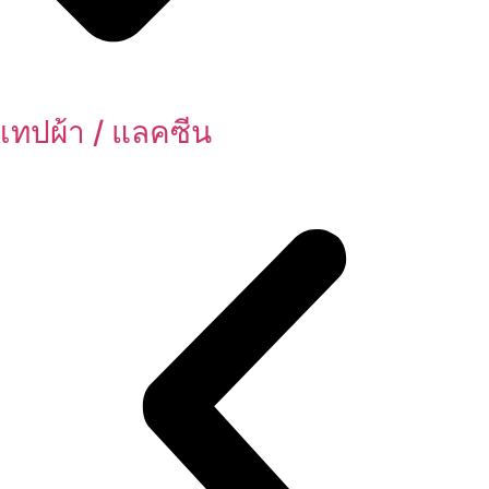
เทปผ้า / แลคซีน