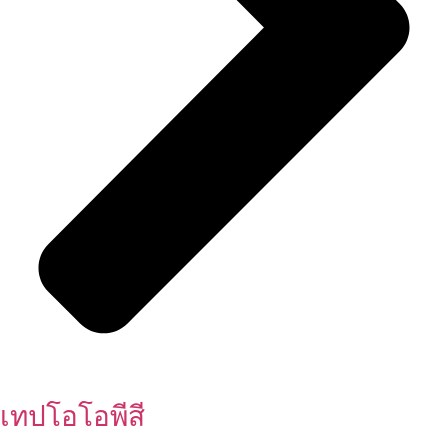
เทปโอโอพีสี