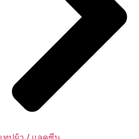
เทปผ้า / แลคซีน