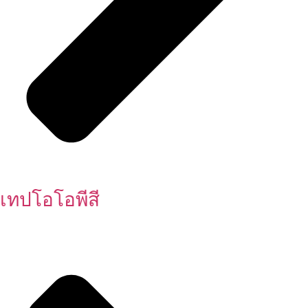
เทปโอโอพีสี